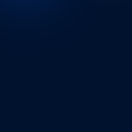
Processus financiers
✓ Order-to-Cash (O2C)
✓ Procure-to-Pay (P2P)
✓ Contrôles & validations financières
✓ Flux inter-sociétés & multi-entités
Reporting & pilotage
✓ Reporting de gestion
✓ Suivi de trésorerie