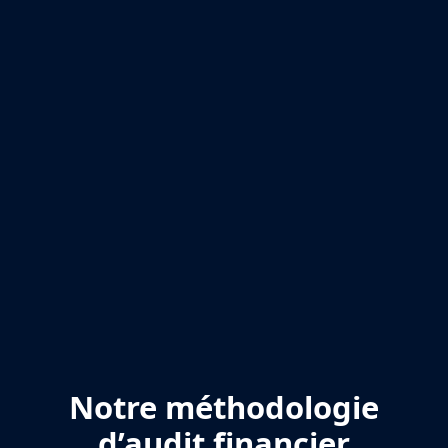
✓ KPIs & indicateurs financiers
✓ Consolidation & fiabilité des données
Outils & organisation
✓ ERP & outils financiers
✓ Retraitements & consolidations Excel
✓ Gouvernance des flux financiers
✓ Organisation multi-BU & multi-sites
Notre méthodologie
d’audit financier