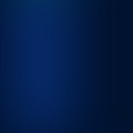
Articles
✨ Rentrée 2026 : soyez visibles…
2
min de lecture
En savoir plus
